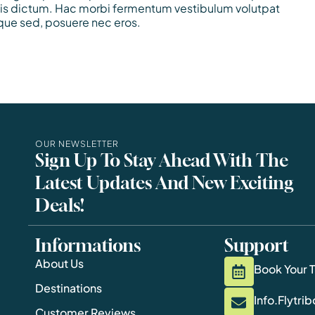
culis dictum. Hac morbi fermentum vestibulum volutpat
que sed, posuere nec eros.
OUR NEWSLETTER
Sign Up To Stay Ahead With The
Latest Updates And New Exciting
Deals!
Informations
Support
About Us
Book Your 
Destinations
Info.flytr
Customer Reviews