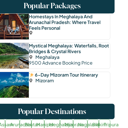
Popular Packages
Homestays In Meghalaya And
Arunachal Pradesh: Where Travel
Feels Personal
Mystical Meghalaya: Waterfalls, Root
Bridges & Crystal Rivers
Meghalaya
9500
Advance Booking Price
6-Day Mizoram Tour Itinerary
Mizoram
Popular Destinations
Assam
Arunachal
Bhutan
Manipur
Meghalaya
Mizoram
Nagaland
Sikkim
Tripura