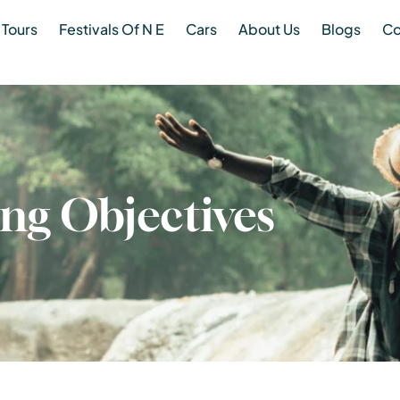
Tours
Festivals Of N E
Cars
About Us
Blogs
Co
ng Objectives