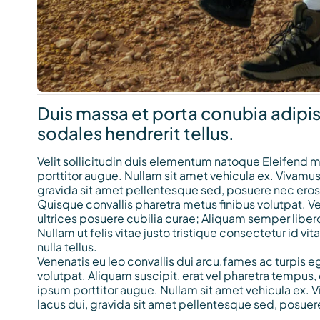
Duis massa et porta conubia adipi
sodales hendrerit tellus.
Velit sollicitudin duis elementum natoque Eleifend mi 
porttitor augue. Nullam sit amet vehicula ex. Vivamus 
gravida sit amet pellentesque sed, posuere nec eros. P
Quisque convallis pharetra metus finibus volutpat. Ve
ultrices posuere cubilia curae; Aliquam semper libero
Nullam ut felis vitae justo tristique consectetur id 
nulla tellus.
Venenatis eu leo convallis dui arcu.fames ac turpis e
volutpat. Aliquam suscipit, erat vel pharetra tempus,
ipsum porttitor augue. Nullam sit amet vehicula ex. V
lacus dui, gravida sit amet pellentesque sed, posuer