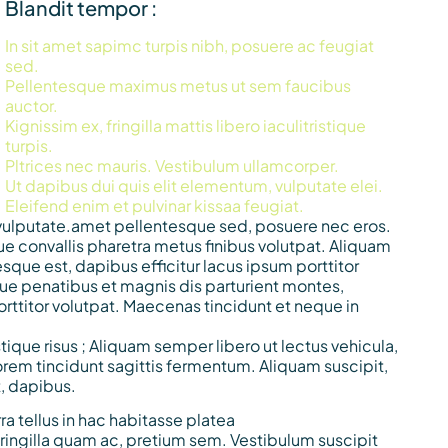
Blandit tempor :
In sit amet sapimc turpis nibh, posuere ac feugiat
sed.
Pellentesque maximus metus ut sem faucibus
auctor.
Kignissim ex, fringilla mattis libero iaculitristique
turpis.
Pltrices nec mauris. Vestibulum ullamcorper.
Ut dapibus dui quis elit elementum, vulputate elei.
Eleifend enim et pulvinar kissaa feugiat.
 vulputate.amet pellentesque sed, posuere nec eros.
sque convallis pharetra metus finibus volutpat. Aliquam
sque est, dapibus efficitur lacus ipsum porttitor
que penatibus et magnis dis parturient montes,
orttitor volutpat. Maecenas tincidunt et neque in
tique risus ; Aliquam semper libero ut lectus vehicula,
rem tincidunt sagittis fermentum. Aliquam suscipit,
, dapibus.
ra tellus in hac habitasse platea
ringilla quam ac, pretium sem. Vestibulum suscipit