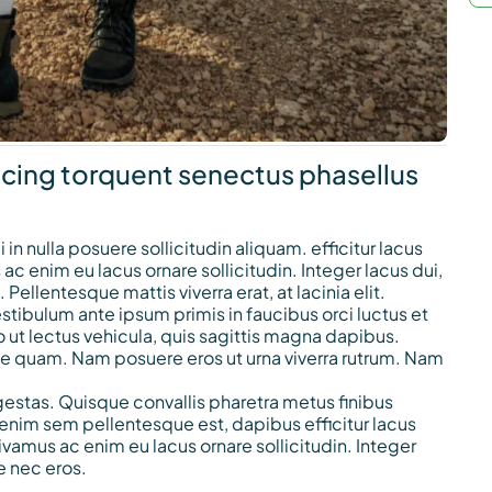
scing torquent senectus phasellus
in nulla posuere sollicitudin aliquam. efficitur lacus
ac enim eu lacus ornare sollicitudin. Integer lacus dui,
ellentesque mattis viverra erat, at lacinia elit.
stibulum ante ipsum primis in faucibus orci luctus et
 ut lectus vehicula, quis sagittis magna dapibus.
vitae quam. Nam posuere eros ut urna viverra rutrum. Nam
gestas. Quisque convallis pharetra metus finibus
 enim sem pellentesque est, dapibus efficitur lacus
ivamus ac enim eu lacus ornare sollicitudin. Integer
e nec eros.