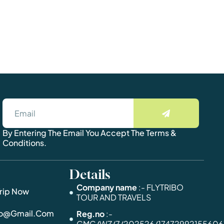
By Entering The Email You Accept The Terms &
Conditions.
Details
Company name
:- FLYTRIBO
Trip Now
TOUR AND TRAVELS
ibo@gmail.com
Reg.no
:-
GMC/WZ/7/202526/17472992155606